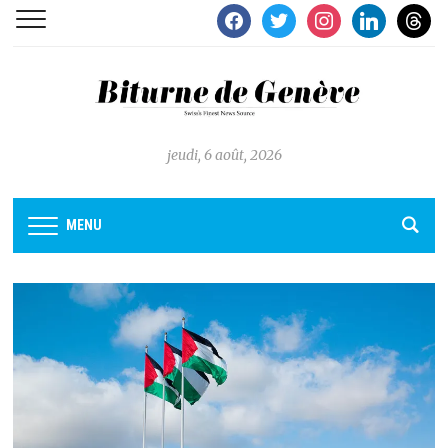
facebook
twitter
instagram
linkedin
thread
jeudi, 6 août, 2026
MENU