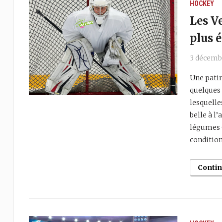
HOCKEY
Les V
plus 
3 décemb
Une patin
quelques
lesquelle
belle à l
légumes 
condition
Conti