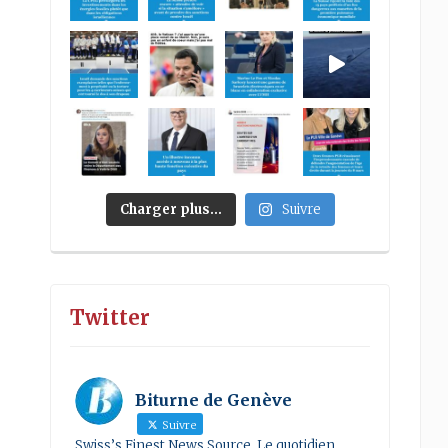
Charger plus…
Suivre
Twitter
Biturne de Genève
Suivre
Swiss’s Finest News Source. Le quotidien