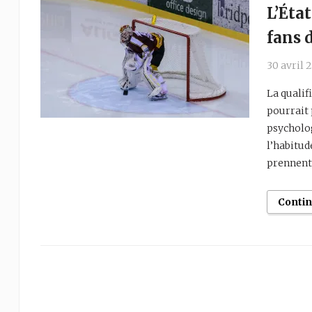
L’Éta
fans 
30 avril 
La qualif
pourrait
psycholog
l’habitud
prennent 
Conti