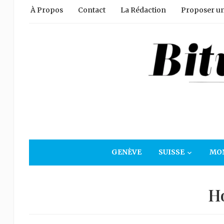
À Propos
Contact
La Rédaction
Proposer un 
GENÈVE
SUISSE
MO
H