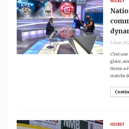
HOCKEY
Natio
comme
dynam
5 mai 20
C’est une
glace, ai
Henni a é
matchs de
Conti
HOCKEY