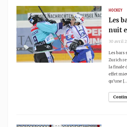
HOCKEY
Les b
nuit 
30 avril 
Les bars s
Zurich re
la finale
effet mie
qu’une […
Conti