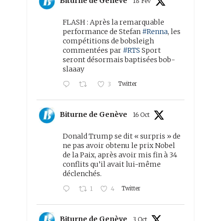
Biturne de Genève
18 Fév
FLASH : Après la remarquable
performance de Stefan
#Renna
, les
compétitions de bobsleigh
commentées par
#RTS
Sport
seront désormais baptisées bob-
slaaay
Twitter
3
Biturne de Genève
16 Oct
Donald Trump se dit « surpris » de
ne pas avoir obtenu le prix Nobel
de la Paix, après avoir mis fin à 34
conflits qu’il avait lui-même
déclenchés.
Twitter
1
4
Biturne de Genève
3 Oct