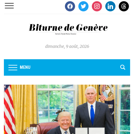
facebook
twitter
instagram
linkedin
thread
dimanche, 9 août, 2026
MENU