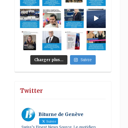
Charger plus…
Suivre
Twitter
Biturne de Genève
Suivre
Swiss’s Finest News Source. Le quotidien