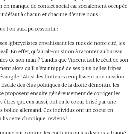
ion en manque de contact social car socialement occupée
it défaut à chacun et chacune d’entre nous !
 l’on aura pu ressentir :
s lgbtcyclistes envahissant les rues de notre cité, les
vail. En effet, qu’aurait-on sinon à raconter au bureau
iles de son mari ? Tandis que Vincent fait le récit de son
t alors qu’il s’était nippé de ses plus belles fripes
’évangile ! Ainsi, les frotteurs remplissent une mission
 fiscale des élus politiques de la droite démontre les
 se proposent ensuite généreusement de corriger les
s êtres qui, eux aussi, ont eu le coeur brisé par une
s bolide allemand. Ces individus ont un coeur en
lis cette chronique, reviens !
que qui, comme les coiffeurs ou les dealers, a frappé