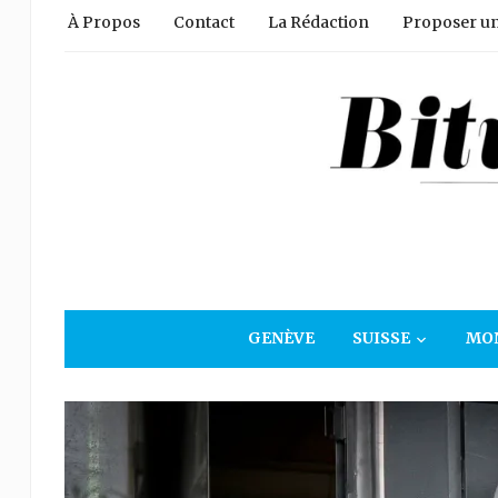
À Propos
Contact
La Rédaction
Proposer un 
GENÈVE
SUISSE
MO