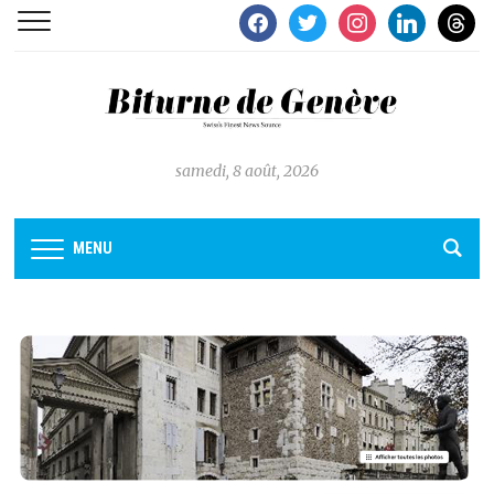
facebook
twitter
instagram
linkedin
thread
samedi, 8 août, 2026
MENU