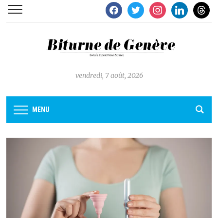
facebook
twitter
instagram
linkedin
thread
vendredi, 7 août, 2026
MENU